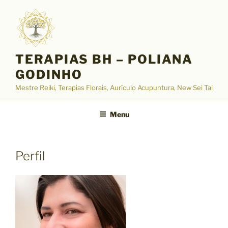
Pular
para
o
conteúdo
TERAPIAS BH – POLIANA
GODINHO
Mestre Reiki, Terapias Florais, Aurículo Acupuntura, New Sei Tai
Menu
Perfil