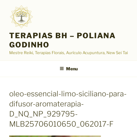
Pular
para
o
conteúdo
TERAPIAS BH – POLIANA
GODINHO
Mestre Reiki, Terapias Florais, Aurículo Acupuntura, New Sei Tai
Menu
oleo-essencial-limo-siciliano-para-
difusor-aromaterapia-
D_NQ_NP_929795-
MLB25706010650_062017-F