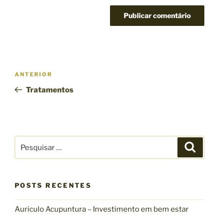
Navegação
Post
ANTERIOR
de
anterior
Tratamentos
Post
Pesquisar
Pesqui
por:
POSTS RECENTES
Auriculo Acupuntura – Investimento em bem estar