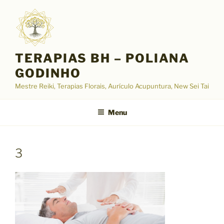
Pular
para
o
conteúdo
TERAPIAS BH – POLIANA
GODINHO
Mestre Reiki, Terapias Florais, Aurículo Acupuntura, New Sei Tai
Menu
3