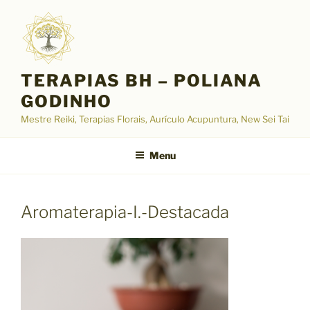
Pular
para
o
conteúdo
TERAPIAS BH – POLIANA
GODINHO
Mestre Reiki, Terapias Florais, Aurículo Acupuntura, New Sei Tai
Menu
Aromaterapia-I.-Destacada