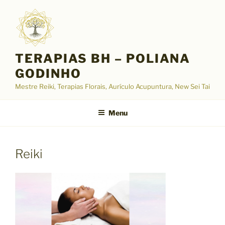
Pular
para
o
conteúdo
TERAPIAS BH – POLIANA
GODINHO
Mestre Reiki, Terapias Florais, Aurículo Acupuntura, New Sei Tai
Menu
Reiki