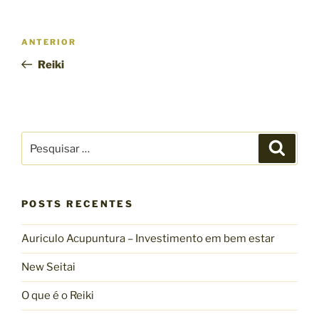
Navegação
Post
ANTERIOR
de
anterior
Reiki
Post
Pesquisar
Pesqui
por:
POSTS RECENTES
Auriculo Acupuntura – Investimento em bem estar
New Seitai
O que é o Reiki