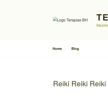
Pular
para
T
o
conteúdo
Mestre
Home
Blog
Reiki Reiki Reiki