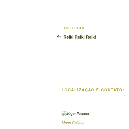
Navegação
Post
ANTERIOR
de
anterior
Reiki Reiki Reiki
Post
LOCALIZAÇÃO E CONTATO:
Mapa Poliana