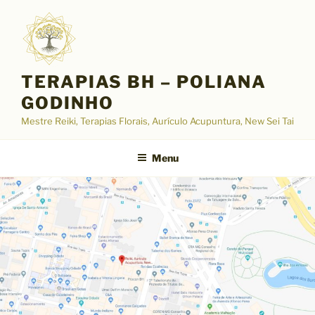
Pular
para
o
conteúdo
TERAPIAS BH – POLIANA
GODINHO
Mestre Reiki, Terapias Florais, Aurículo Acupuntura, New Sei Tai
Menu