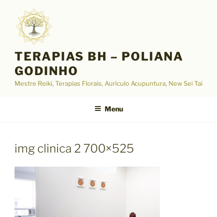
Pular
para
o
conteúdo
TERAPIAS BH – POLIANA
GODINHO
Mestre Reiki, Terapias Florais, Aurículo Acupuntura, New Sei Tai
Menu
img clinica 2 700×525