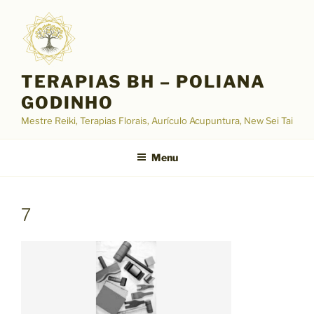
Pular
para
o
conteúdo
TERAPIAS BH – POLIANA
GODINHO
Mestre Reiki, Terapias Florais, Aurículo Acupuntura, New Sei Tai
Menu
7