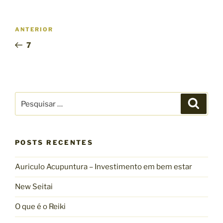
Navegação
Post
ANTERIOR
de
anterior
7
Post
Pesquisar
Pesqui
por:
POSTS RECENTES
Auriculo Acupuntura – Investimento em bem estar
New Seitai
O que é o Reiki