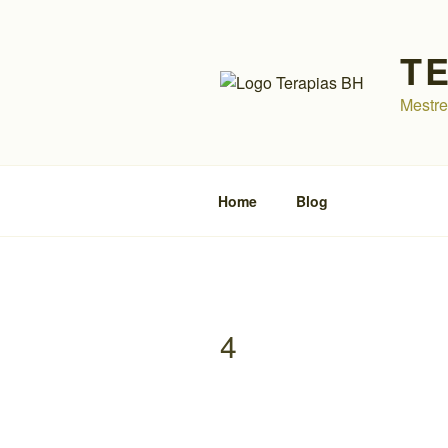
Pular
para
T
o
conteúdo
Mestre
Home
Blog
4