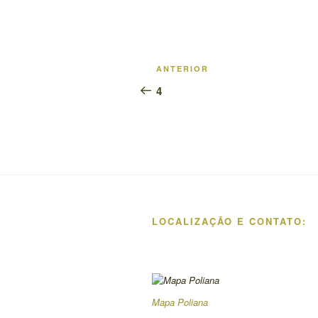
Navegação
Post
ANTERIOR
de
anterior
4
Post
LOCALIZAÇÃO E CONTATO:
Mapa Poliana